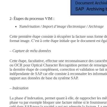
2- Étapes du processus VIM :
Numérisation / Import d’image
électronique / Archivage
Cette première étape consiste à récupérer la facture sous forme dé
format image. C’est à cette étape initiale que le document est ég
–
Capture de méta données
Cette étape, facultative, effectue une reconnaissance des caractè
ou OCR pour Optical Character Recognition permet de renseigne
la dernière étape de complément, correction et validation se fait 
indépendante de SAP car elle consiste à reconnaitre les informati
rapport aux données de base du système SAP.
–
Indexation
La phase d’indexation, permet quant à elle, de rapprocher les m
phase va par exemple bloquer une facture même si le fournisseur 
créé dans SAP pour la société a qui est adressée la facture. La ges